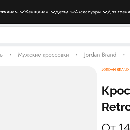
ужчинам
Женщинам
Детям
Аксессуары
Для трен
ь
Мужские кроссовки
Jordan Brand
JORDAN BRAND
Крос
Retro
От 1