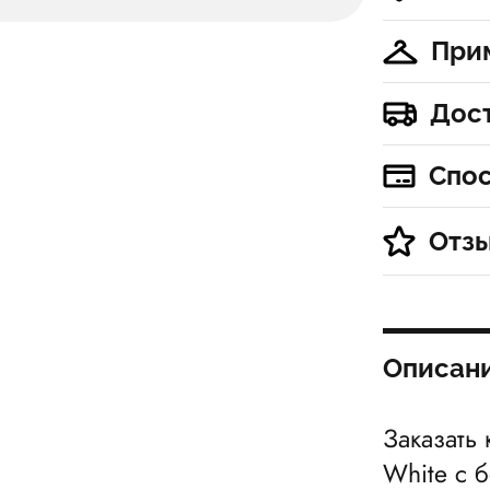
При
Дос
Спо
Отз
Описан
Заказать 
White с 