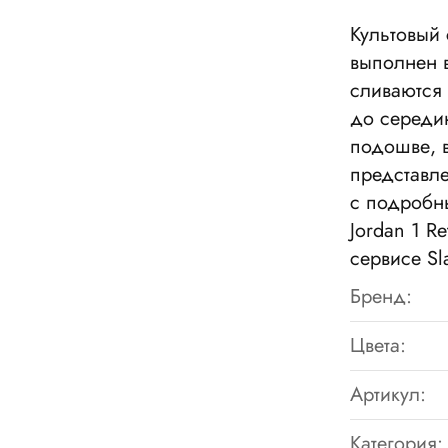
Культовый 
выполнен 
сливаются 
до середин
подошве, в
представле
с подробны
Jordan 1 R
сервисе S
Бренд:
Цвета:
Артикул:
Категория: