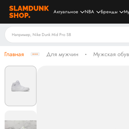
Актуальное
NBA
Бренды
М
Главная
Для мужчин
Мужская обув