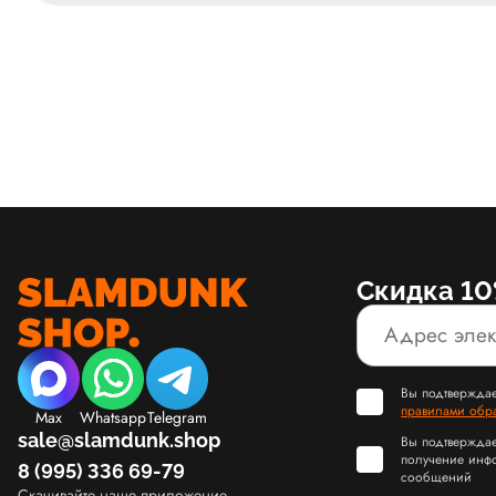
Скидка 10
Вы подтверждае
правилами обр
Max
Whatsapp
Telegram
sale@slamdunk.shop
Вы подтверждае
получение инф
8 (995) 336 69-79
сообщений
Скачивайте наше приложение