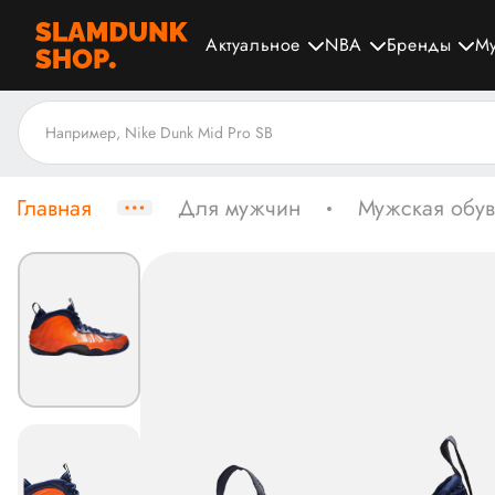
Актуальное
NBA
Бренды
М
Главная
Для мужчин
Мужская обув