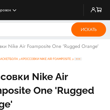
ировок
ИСКАТЬ
вки Nike Air Foamposite One 'Rugged Orange'
БАСКЕТБОЛА
КРОССОВКИ NIKE AIR FOAMPOSITE
совки Nike Air
posite One 'Rugged
ge'