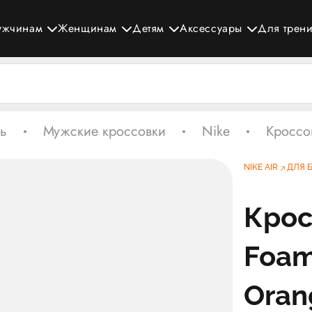
ужчинам
Женщинам
Детям
Аксессуары
Для трен
ь
Мужские кроссовки
Nike
Кроссо
NIKE AIR
ДЛЯ 
Крос
Foam
Oran