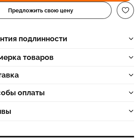
Предложить свою цену
нтия подлинности
мерка товаров
тавка
собы оплаты
ывы