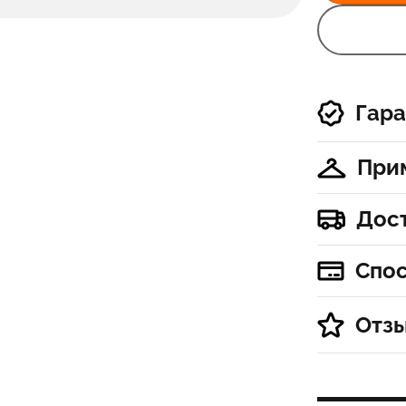
Гара
При
Дос
Спо
Отз