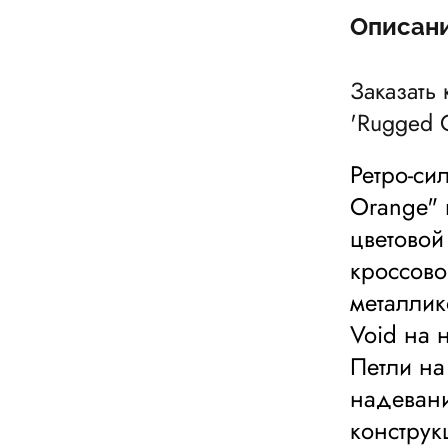
Описан
Заказать 
'Rugged 
Ретро-си
Orange" 
цветовой
кроссово
металлик
Void на 
Петли на
надевани
конструк