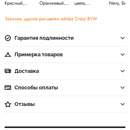
Красный,
Оранжевый,
цвета,
Navy, Бел
Зелёный
Hi Res Red
Солнечный
Running
желтый,
Whitead
Заказать другие расцветки adidas Crazy BYW
Черный
Гарантия подлинности
Примерка товаров
Доставка
Способы оплаты
Отзывы