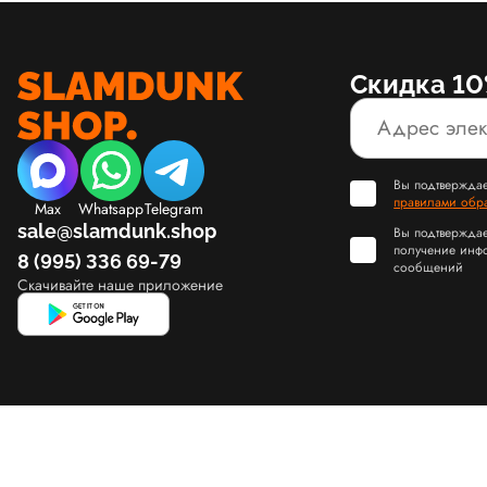
Скидка 10
Вы подтверждае
правилами обр
Max
Whatsapp
Telegram
sale@slamdunk.shop
Вы подтверждае
получение инф
8 (995) 336 69-79
сообщений
Скачивайте наше приложение
© Slamdunk.Shop, 2017-2026