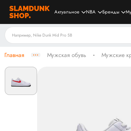
Актуальное
NBA
Бренды
М
Главная
Мужская обувь
Мужские к