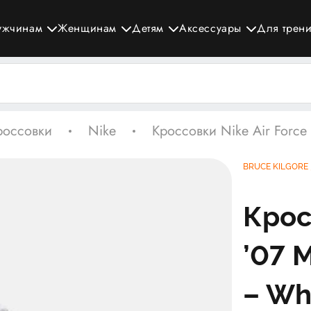
ужчинам
Женщинам
Детям
Аксессуары
Для трен
россовки
Nike
Кроссовки Nike Air Force
BRUCE KILGORE
Крос
’07 
– Wh