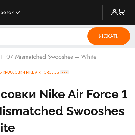
ировок
ИСКАТЬ
 1 ’07 Mismatched Swooshes – White
КРОССОВКИ NIKE AIR FORCE 1
совки Nike Air Force 1
Mismatched Swooshes
ite