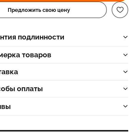
Предложить свою цену
нтия подлинности
мерка товаров
тавка
собы оплаты
ывы