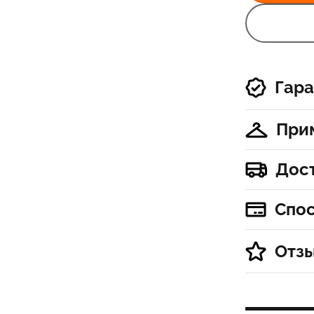
Гара
При
Дос
Спо
Отз