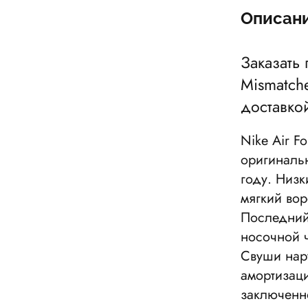
Описан
Заказать
Mismatch
доставко
Nike Air F
оригиналь
году. Низ
мягкий во
Последний
носочной ч
Свуши нар
амортизаци
заключенн