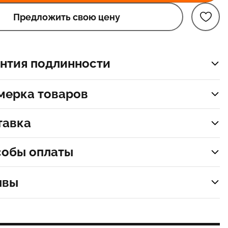
Предложить свою цену
нтия подлинности
мерка товаров
тавка
собы оплаты
ывы