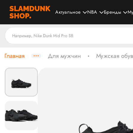
Актуальное
NBA
Бренды
М
Главная
Для мужчин
Мужская обув