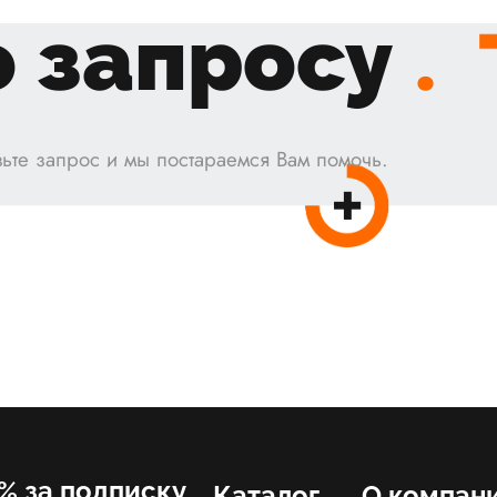
 запросу
.
ьте запрос и мы постараемся Вам помочь.
% за подписку
Каталог
О компан