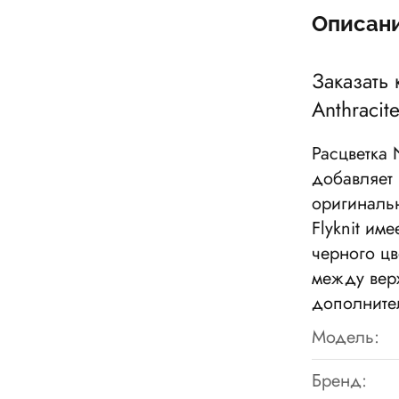
Описан
Заказать
Anthracite
Расцветка N
добавляет
оригиналь
Flyknit им
черного цв
между вер
дополните
Модель:
Бренд: