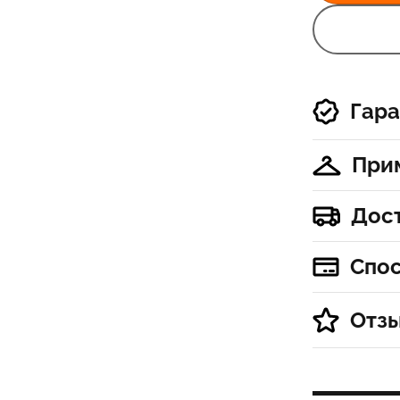
Гара
При
Дос
Спо
Отз