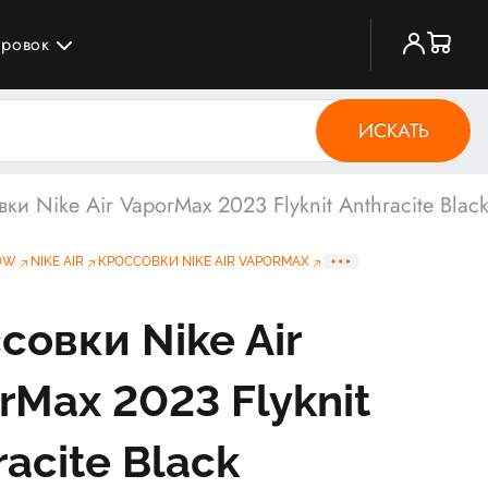
ировок
ИСКАТЬ
ки Nike Air VaporMax 2023 Flyknit Anthracite Blac
OW
NIKE AIR
КРОССОВКИ NIKE AIR VAPORMAX
совки Nike Air
rMax 2023 Flyknit
racite Black