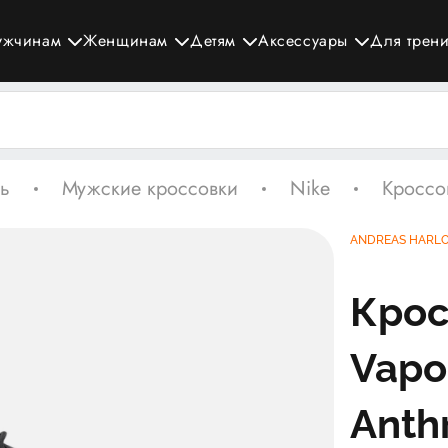
ужчинам
Женщинам
Детям
Аксессуары
Для трен
ь
Мужские кроссовки
Nike
Кроссов
ANDREAS HARL
Крос
Vapo
Anth