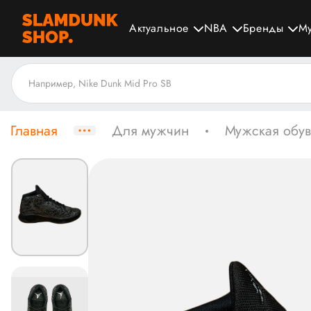
Актуальное
NBA
Бренды
М
Главная
Для мужчин
Мужская обув