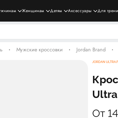
ужчинам
Женщинам
Детям
Аксессуары
Для трен
ь
Мужские кроссовки
Jordan Brand
JORDAN ULTRA.
Крос
Ultra
От 1