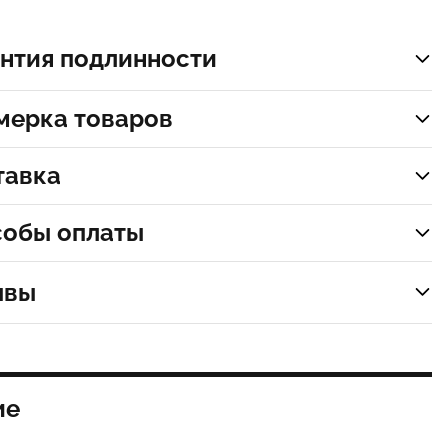
нтия подлинности
мерка товаров
тавка
собы оплаты
ывы
ие