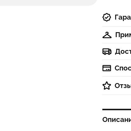
Гара
При
Дос
Спо
Отз
Описан