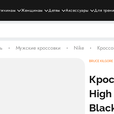
ужчинам
Женщинам
Детям
Аксессуары
Для трен
ь
Мужские кроссовки
Nike
Кроссов
BRUCE KILGORE
Крос
High
Blac