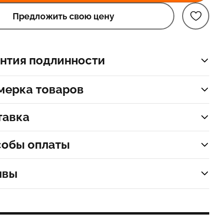
Предложить свою цену
нтия подлинности
мерка товаров
тавка
собы оплаты
ывы