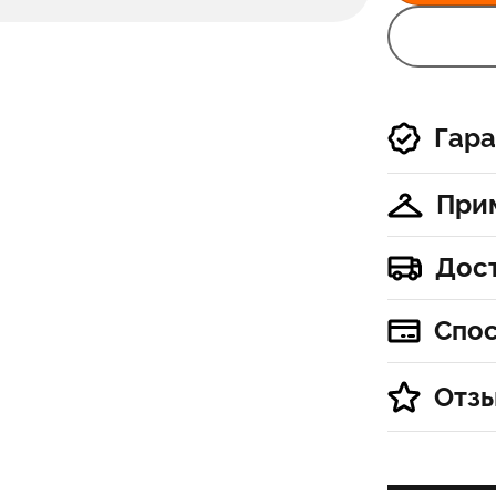
Гара
При
Дос
Спо
Отз