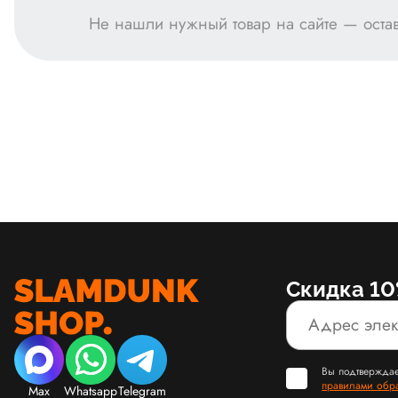
Не нашли нужный товар на сайте — остав
Скидка 10
Вы подтверждае
правилами обр
Max
Whatsapp
Telegram