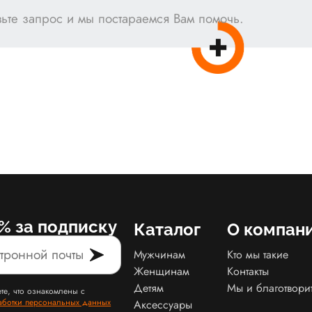
ьте запрос и мы постараемся Вам помочь.
% за подписку
Каталог
О компан
Мужчинам
Кто мы такие
Женщинам
Контакты
Детям
Мы и благотвори
те, что ознакомлены с
аботки персональных данных
Аксессуары