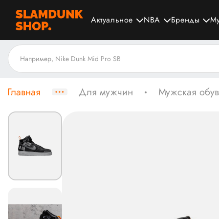
Актуальное
NBA
Бренды
М
Главная
Для мужчин
Мужская обув