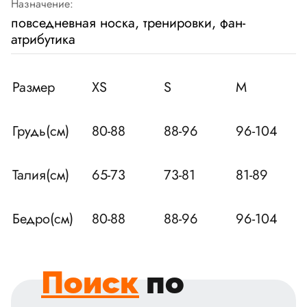
Назначение:
повседневная носка, тренировки, фан-
атрибутика
Размер
XS
S
M
Грудь(см)
80-88
88-96
96-104
Талия(см)
65-73
73-81
81-89
Бедро(см)
80-88
88-96
96-104
Поиск
по