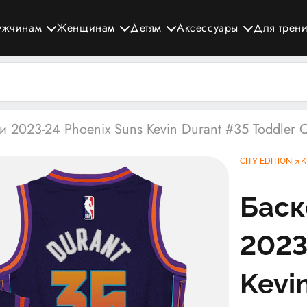
ужчинам
Женщинам
Детям
Аксессуары
Для трен
2023-24 Phoenix Suns Kevin Durant #35 Toddler Cit
CITY EDITION
K
Баск
2023
Kevi