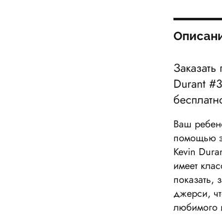
Описан
Заказать
Durant #3
бесплатн
Ваш ребено
помощью э
Kevin Duran
имеет клас
показать, 
джерси, чт
любимого 