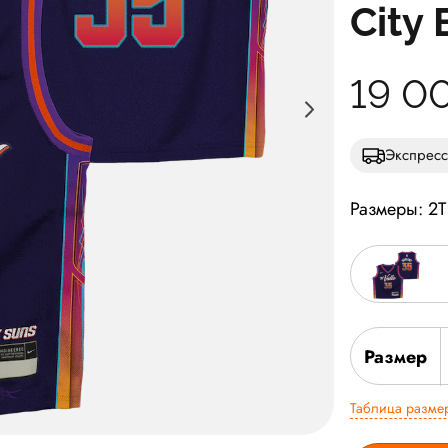
City 
19 0
Экспресс
Размеры: 2T
Размер
Таблица разме