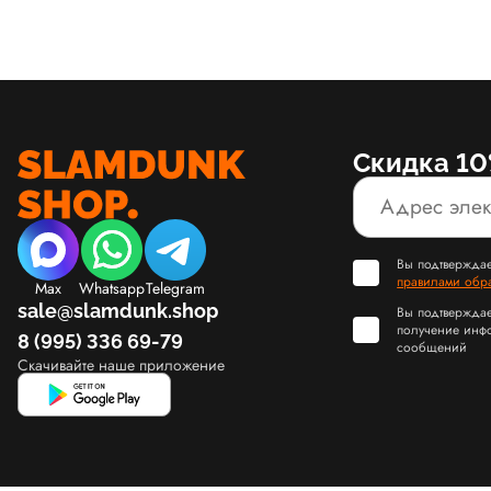
Скидка 10
Вы подтверждае
правилами обр
Max
Whatsapp
Telegram
sale@slamdunk.shop
Вы подтверждае
получение инф
8 (995) 336 69-79
сообщений
Скачивайте наше приложение