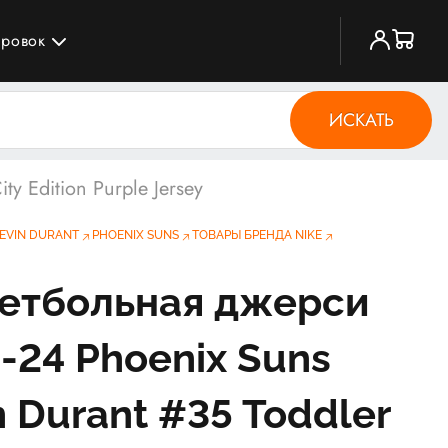
ировок
ИСКАТЬ
y Edition Purple Jersey
EVIN DURANT
PHOENIX SUNS
ТОВАРЫ БРЕНДА NIKE
етбольная джерси
-24 Phoenix Suns
n Durant #35 Toddler