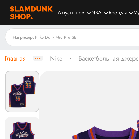
Актуальное
NBA
Бренды
М
Главная
Nike
Баскетбольная джерси 