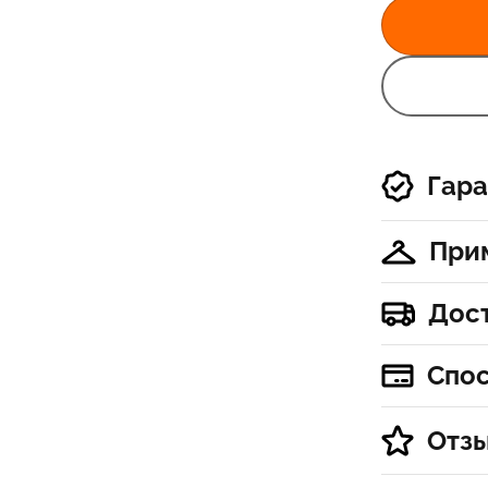
Гара
При
Дос
Спо
Отз