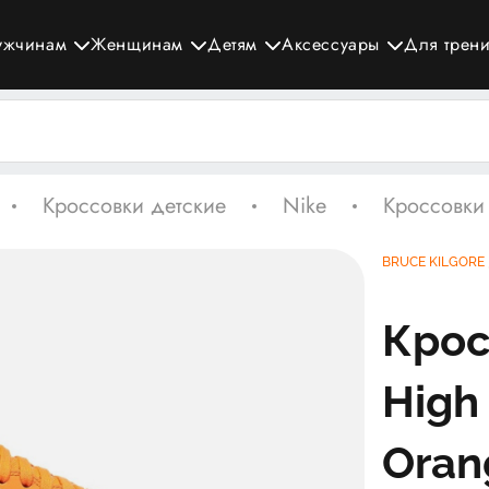
ужчинам
Женщинам
Детям
Аксессуары
Для трен
Кроссовки детские
Nike
Кроссовки 
BRUCE KILGORE
Крос
High 
Oran