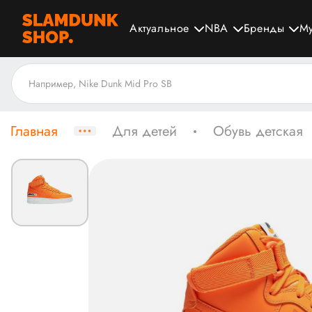
Актуальное
NBA
Бренды
М
Главная
Для детей
Обувь детская