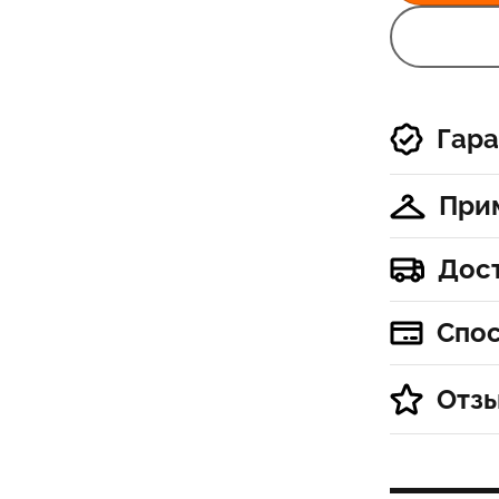
Гара
При
Дос
Спо
Отз