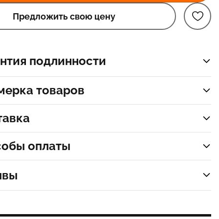
Предложить свою цену
нтия подлинности
мерка товаров
тавка
собы оплаты
ывы