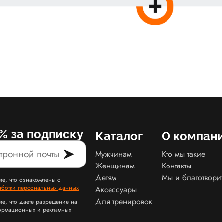
% за подписку
Каталог
О компан
Мужчинам
Кто мы такие
Женщинам
Контакты
Детям
Мы и благотвори
те, что ознакомлены с
аботки персональных данных
Аксессуары
Для тренировок
те, что даете разрешение на
ормационных и рекламных