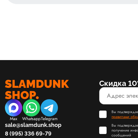
Скидка 10
Вы подтверждае
правилами обр
Max
Whatsapp
Telegram
sale@slamdunk.shop
Вы подтверждае
получение инф
8 (995) 336 69-79
сообщений