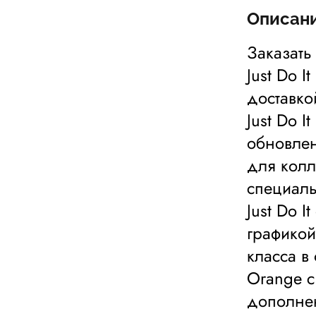
Описан
Заказать
Just Do I
доставкой
Just Do 
обновлен
для колле
специаль
Just Do 
графикой
класса в
Orange с 
дополнен