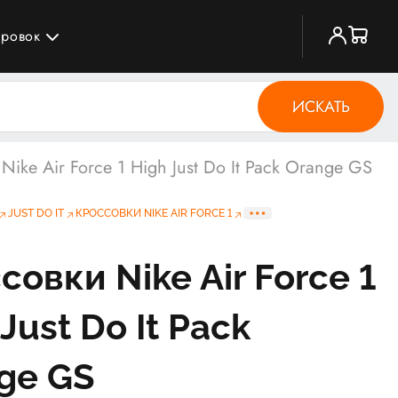
ировок
ИСКАТЬ
Nike Air Force 1 High Just Do It Pack Orange GS
JUST DO IT
КРОССОВКИ NIKE AIR FORCE 1
совки Nike Air Force 1
Just Do It Pack
ge GS