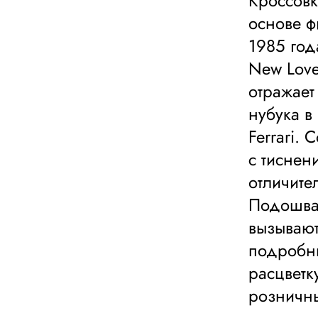
Кроссовк
основе 
1985 год
New Love
отражает
нубука в
Ferrari.
с тиснен
отличите
Подошва 
вызывают
подробны
расцветку
розничны