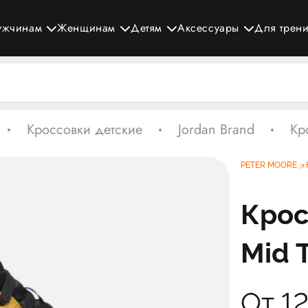
ужчинам
Женщинам
Детям
Аксессуары
Для трен
Кроссовки детские
Jordan Brand
Кр
PETER MOORE
Крос
Mid 
От 1