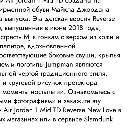
и Air Jordan 1 Mid TD созданы на
фирменной обуви Майкла Джордана
а выпуска. Эта детская версия Reverse
, выпущенная в июне 2018 года,
 страсть MJ к гонкам с верхом из кожи и
 палитре, вдохновленной
 Соответствующие боковые свуши, крылья
ием и логотипы Jumpman являются
льной чертой традиционного стиля.
и круговой рисунок протектора
 моменты ностальгии. Ознакомьтесь с
ми фотографиями и закажите эту
 Air Jordan 1 Mid TD Reverse New Love в
х магазинах или в сервисе Slamdunk