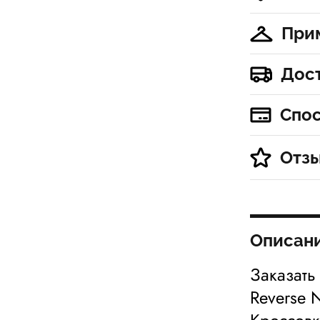
При
Дос
Спо
Отз
Описан
Заказать
Reverse 