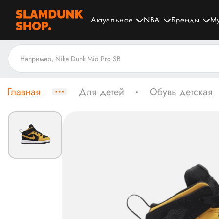
Актуальное
NBA
Бренды
М
Главная
Для детей
Обувь детская