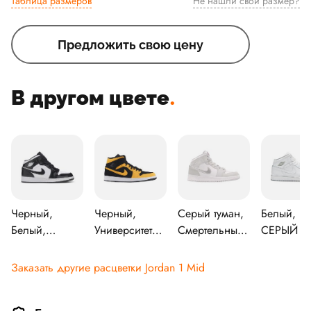
Таблица размеров
Не нашли свой размер?
Предложить свою цену
В другом цвете
.
Черный,
Черный,
Серый туман,
Белый, Б
Белый,
Университетский
Смертельный
СЕРЫЙ В
Черный
золотисто-
розовый
белый
Заказать другие расцветки Jordan 1 Mid