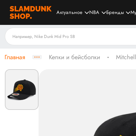
Актуальное
NBA
Бренды
М
Главная
Кепки и бейсболки
Mitchel