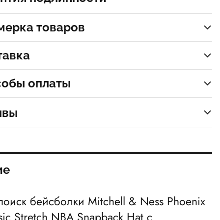
мерка товаров
тавка
собы оплаты
ывы
ие
 поиск бейсболки
Mitchell & Ness Phoenix
sic Stretch NBA Snapback Hat
с