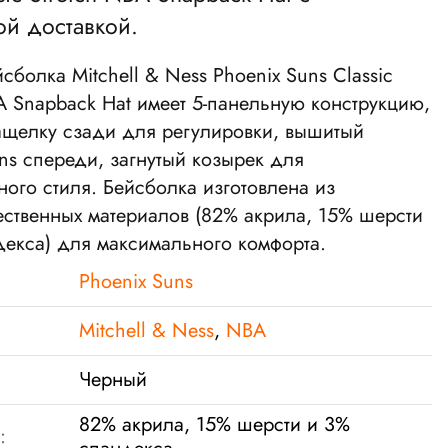
ой доставкой.
йсболка
Mitchell & Ness Phoenix Suns Classic
A Snapback Ha
t
имеет 5-панельную конструкцию,
защелку сзади для регулировки, вышитый
ns спереди, загнутый козырек для
ого стиля. Бейсболка изготовлена из
ественных материалов (82% акрила, 15% шерсти
декса) для максимального комфорта.
Phoenix Suns
Mitchell & Ness
,
NBA
Черный
82% акрила, 15% шерсти и 3%
: