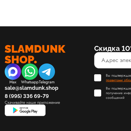
Скидка 10
Вы подтверждае
правилами обр
Max
Whatsapp
Telegram
sale@slamdunk.shop
Вы подтверждае
получение инф
8 (995) 336 69-79
сообщений
Скачивайте наше приложение