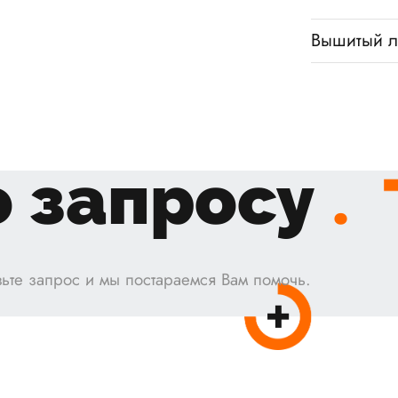
Вышитый л
 запросу
.
ьте запрос и мы постараемся Вам помочь.