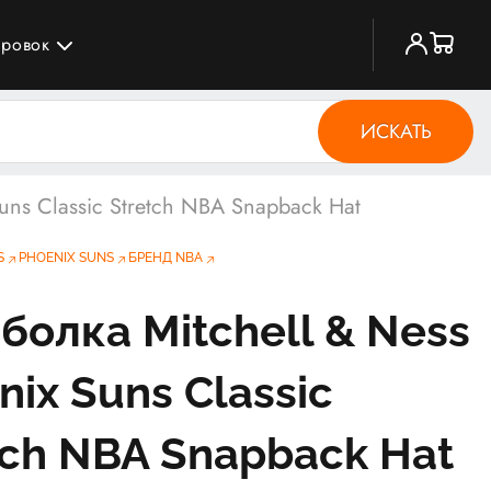
ировок
ИСКАТЬ
uns Classic Stretch NBA Snapback Hat
S
PHOENIX SUNS
БРЕНД NBA
болка Mitchell & Ness
nix Suns Classic
tch NBA Snapback Hat