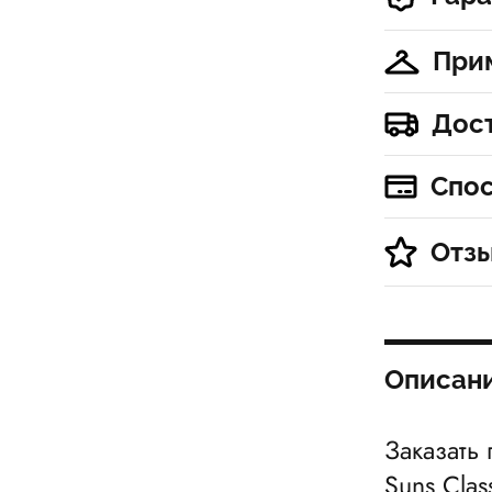
При
Дос
Спо
Отз
Описан
Заказать
Suns Clas