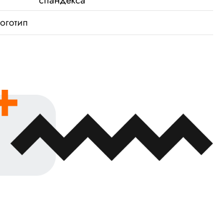
спандекса
оготип