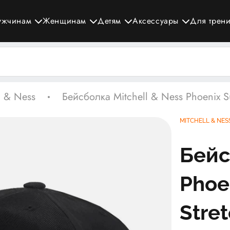
ужчинам
Женщинам
Детям
Аксессуары
Для трен
l & Ness
Бейсболка Mitchell & Ness Phoenix S
MITCHELL & NES
Бейс
Phoe
Stre