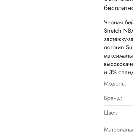
бесплатн
Черная бе
Stretch NB
застежку-
логотип Su
максимальн
высококач
и 3% спан
Модель:
Бренд:
Цвет:
Материалы