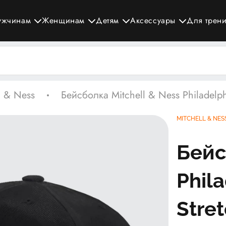
ужчинам
Женщинам
Детям
Аксессуары
Для трен
l & Ness
Бейсболка Mitchell & Ness Philadelp
MITCHELL & NES
Бейс
Phila
Stre