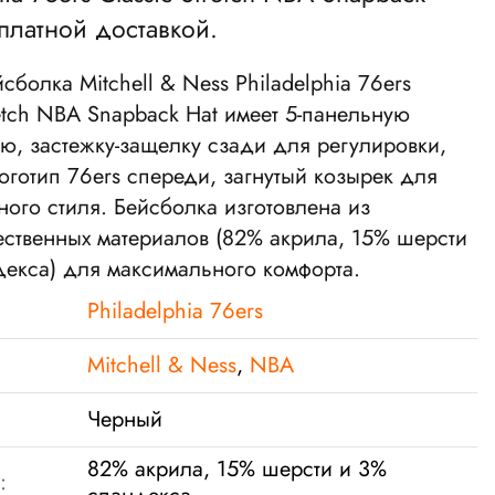
платной доставкой.
йсболка
Mitchell & Ness Philadelphia 76ers
retch NBA Snapback Hat
имеет 5-панельную
ю, застежку-защелку сзади для регулировки,
готип 76ers спереди, загнутый козырек для
ого стиля. Бейсболка изготовлена из
ественных материалов (82% акрила, 15% шерсти
декса) для максимального комфорта.
Philadelphia 76ers
Mitchell & Ness
,
NBA
Черный
82% акрила, 15% шерсти и 3%
: