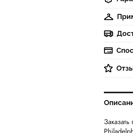
При
Дос
Спо
Отз
Описан
Заказать
Philadelp