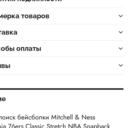
мерка товаров
тавка
собы оплаты
ывы
ие
 поиск бейсболки
Mitchell & Ness
hia 76ers Classic Stretch NBA Snapback