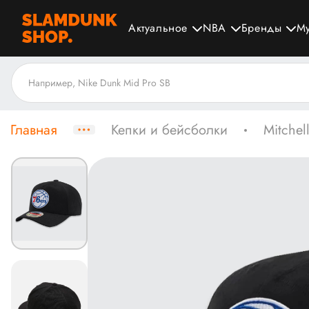
Актуальное
NBA
Бренды
М
Главная
Кепки и бейсболки
Mitchel