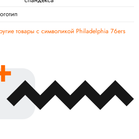
спандекса
оготип
ругие товары с символикой
Philadelphia 76ers