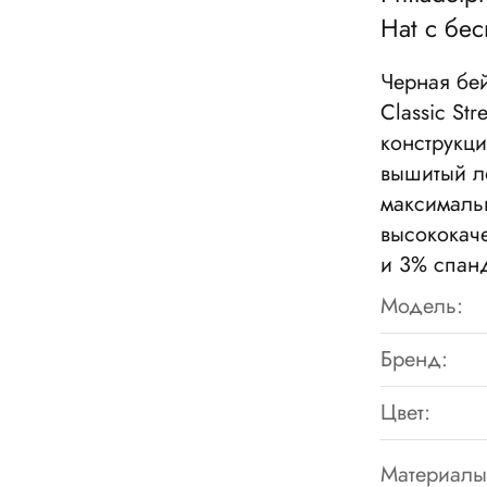
Hat
с бес
Черная бе
Classic St
конструкци
вышитый ло
максимальн
высококач
и 3% спан
Модель:
Бренд:
Цвет:
Материалы