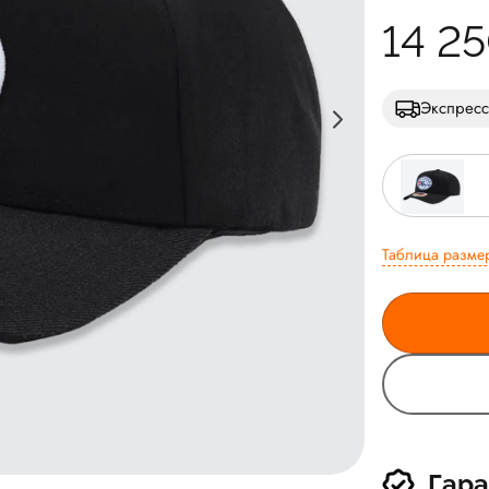
14 2
Экспресс
Таблица разме
Гара