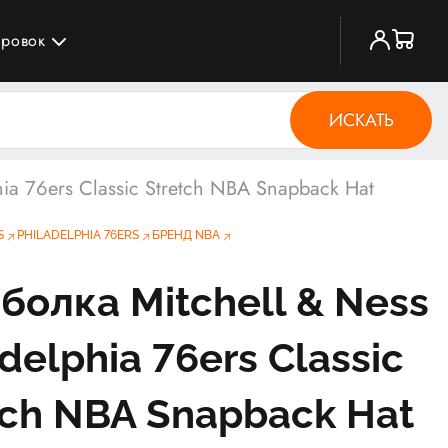
ировок
ИСКАТЬ
hia 76ers Classic Stretch NBA Snapback Hat
S
PHILADELPHIA 76ERS
БРЕНД NBA
болка Mitchell & Ness
delphia 76ers Classic
tch NBA Snapback Hat