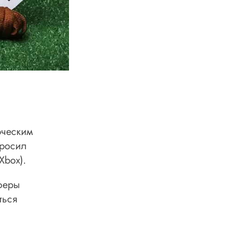
рческим
просил
Xbox).
сферы
ться