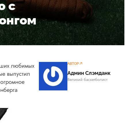
ю с
Вонгом
ваших любимых
АВТОР
ые выпустил
Админ Слэмданк
Великий баскетболист
 огромное
енберга