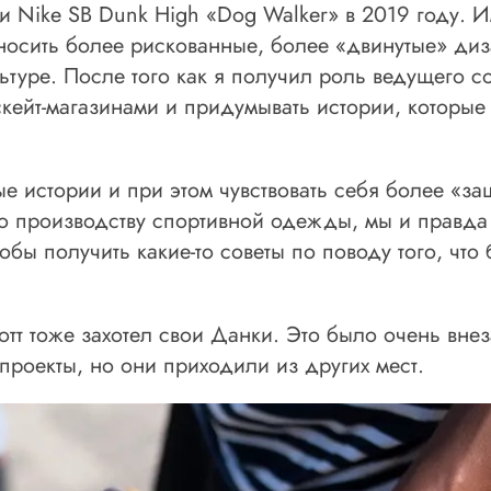
и Nike SB Dunk High «Dog Walker» в 2019 году. И
 носить более рискованные, более «двинутые» ди
льтуре. После того как я получил роль ведущего с
скейт-магазинами и придумывать истории, которые
е истории и при этом чувствовать себя более «з
по производству спортивной одежды, мы и правд
бы получить какие-то советы по поводу того, что 
отт тоже захотел свои Данки. Это было очень внез
 проекты, но они приходили из других мест.