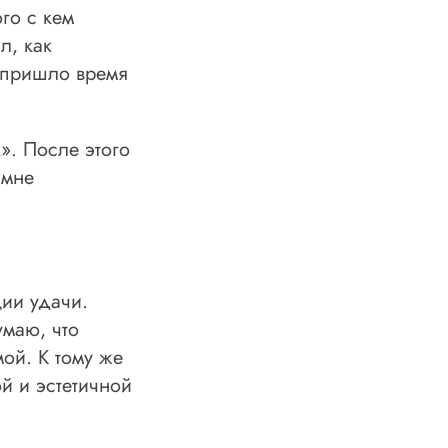
го с кем
л, как
а пришло время
». После этого
 мне
ции удачи.
умаю, что
ой. К тому же
й и эстетичной