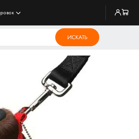
ировок
ИСКАТЬ
йсом Вонгом