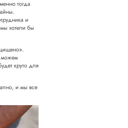
менно тогда
зайны.
отрудника и
 мы хотели бы
ащищено».
а можем
будет круто для
апно, и мы все