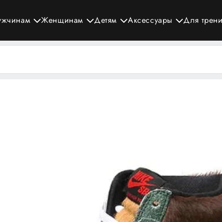
ужчинам
Женщинам
Детям
Аксессуары
Для трен
стил Данки? Интервью с дизайнером Nike SB Бра