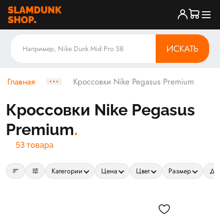
ИСКАТЬ
Главная
Кроссовки Nike Pegasus Premium
Кроссовки Nike Pegasus
Premium
53 товара
sort
tune
Категории
Цена
Цвет
Размер
Да