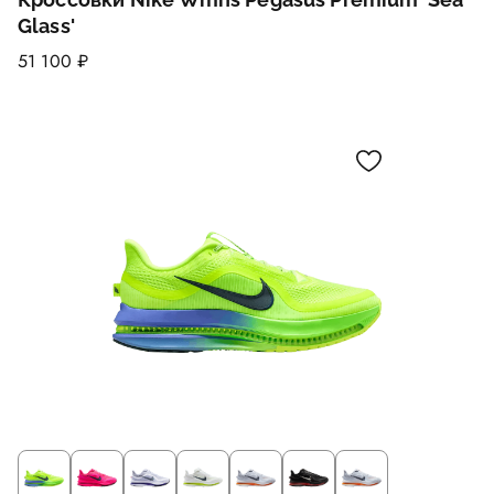
Glass'
51 100 ₽